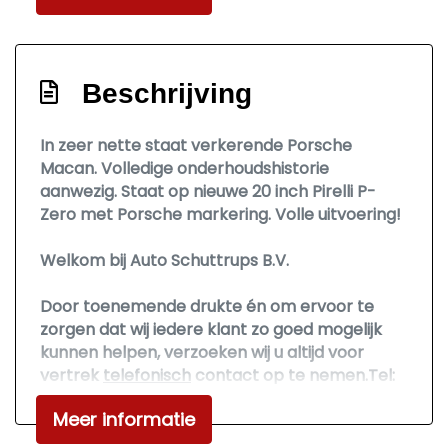
Led koplampen adaptief
Lichtmetalen velgen multi-spaaks 20"
Beschrijving
Metaalkleur
Mistlampen voor
In zeer nette staat verkerende Porsche
Panoramadak
Macan. Volledige onderhoudshistorie
aanwezig. Staat op nieuwe 20 inch Pirelli P-
Park distance control
Zero met Porsche markering. Volle uitvoering!
Parkeersensor voor en achter
Welkom bij Auto Schuttrups B.V.
Ruitensproeiers/wisserbladen
verwarmbaar
Door toenemende drukte én om ervoor te
Sportvelgen
zorgen dat wij iedere klant zo goed mogelijk
kunnen helpen, verzoeken wij u altijd voor
Warmtewerend glas
vertrek
telefonisch
contact op te nemen.Tel:
0592-250270
Interieur
Meer informatie
Al onze auto’s worden bij binnenkomst rijklaar
Achterbank in delen neerklapbaar