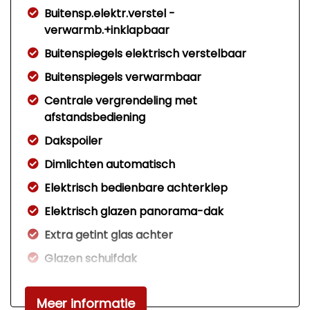
Buitensp.elektr.verstel -
verwarmb.+inklapbaar
Buitenspiegels elektrisch verstelbaar
Buitenspiegels verwarmbaar
Centrale vergrendeling met
afstandsbediening
Dakspoiler
Dimlichten automatisch
Elektrisch bedienbare achterklep
Elektrisch glazen panorama-dak
Extra getint glas achter
Glazen schuifdak
Koplampreiniging
Meer informatie
Led achterlichten