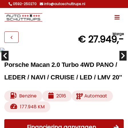
0592-250270
info@autoschuttrups.nl
Marge
€ 27.949,-
Porsche Macan 2.0 Turbo 4WD PANO /
LEDER / NAVI / CRUISE / LED / LMV 20''
Benzine
2016
Automaat
177.948 KM
Financiering aanvragen